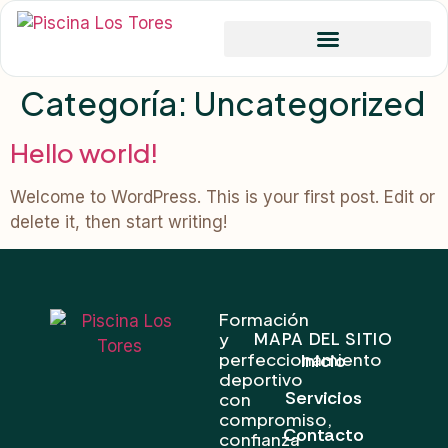
contenido
Categoría:
Uncategorized
Hello world!
Welcome to WordPress. This is your first post. Edit or
delete it, then start writing!
Formación
y
MAPA DEL SITIO
perfeccionamiento
Inicio
deportivo
Servicios
con
compromiso,
Contacto
confianza